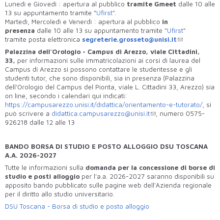
Lunedì e Giovedì : apertura al pubblico
tramite Gmeet
dalle 10 alle
13 su appuntamento tramite "
Ufirst
".
Martedì, Mercoledì e Venerdì : apertura al pubblico
in
presenza
dalle 10 alle 13 su appuntamento tramite "
Ufirst
"
tramite posta elettronica
segreterie.grosseto@unisi.it
Palazzina dell'Orologio - Campus di Arezzo, viale Cittadini,
33,
per informazioni sulle immatricolazioni ai corsi di laurea del
Campus di Arezzo si possono contattare le studentesse e gli
studenti tutor, che sono disponibili, sia in presenza (Palazzina
dell'Orologio del Campus del Pionta, viale L. Cittadini 33, Arezzo) sia
on line, secondo i calendari qui indicati:
https://campusarezzo.unisi.it/didattica/orientamento-e-tutorato/
, si
può scrivere a
didattica.campusarezzo@unisi.it
, numero 0575-
926218 dalle 12 alle 13
BANDO BORSA DI STUDIO E POSTO ALLOGGIO DSU TOSCANA
A.A. 2026-2027
Tutte le informazioni sulla
domanda per la concessione di borse di
studio e posti alloggio
per l'a.a. 2026-2027 saranno disponibili su
apposito bando pubblicato sulle pagine web dell'Azienda regionale
per il diritto allo studio universitario.
DSU Toscana - Borsa di studio e posto alloggio