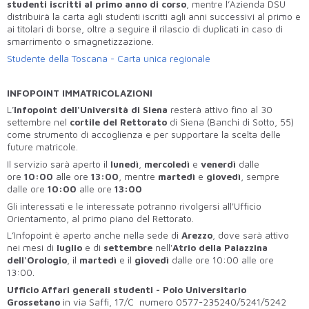
studenti iscritti al primo anno di corso
, mentre l’Azienda DSU
distribuirà la carta agli studenti iscritti agli anni successivi al primo e
ai titolari di borse, oltre a seguire il rilascio di duplicati in caso di
smarrimento o smagnetizzazione.
Studente della Toscana - Carta unica regionale
INFOPOINT IMMATRICOLAZIONI
L’
Infopoint dell'Università di
Siena
resterà attivo fino al 30
settembre nel
cortile del Rettorato
di Siena (Banchi di Sotto, 55)
come strumento di accoglienza e per supportare la scelta delle
future matricole.
Il servizio sarà aperto il
lunedì
,
mercoledì
e
venerdì
dalle
ore
10:00
alle ore
13:00
, mentre
martedì
e
giovedì
, sempre
dalle ore
10:00
alle ore
13:00
Gli interessati e le interessate potranno rivolgersi all'Ufficio
Orientamento, al primo piano del Rettorato.
L’Infopoint è aperto anche nella sede di
Arezzo
, dove sarà attivo
nei mesi di
luglio
e di
settembre
nell'
Atrio della Palazzina
dell'Orologio
, il
martedì
e il
giovedì
dalle ore 10:00 alle ore
13:00.
Ufficio Affari generali studenti - Polo Universitario
Grossetano
in via Saffi, 17/C numero 0577-235240/5241/5242