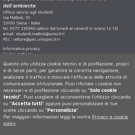
dell'ambiente
Ufficio servizi agli studenti
Via Mattioli, 10
53100 Siena - Italia
tel. 0577 235540 (attivo dal lunedì al venerdì in orario 12-13)
email:
studenti.mattioli@unisi.it
PEC:
rettore@pec.unisipec.it
Informativa privacy
Cookie settings
Virtual tour
Questo sito utilizza cookie tecnici e di profilazione, propri
WiFi - unisiWireless
e di terze parti, per garantire la corretta navigazione,
analizzare il traffico e misurare l'efficacia delle attività di
comunicazione istituzionale.
Puoi rifiutare i cookie non
necessari e di profilazione cliccando su
“Solo cookie
tecnici”
.
Puoi scegliere di acconsentirne l’utilizzo cliccando
su
“Accetta tutti”
oppure puoi personalizzare le tue
scelte cliccando su
“Personalizza”
.
Università degli Studi di Siena
Per maggiori informazioni leggi la nostra
Privacy e cookie
Rettorato, via Banchi di Sotto 55, 53100 Siena ITALIA
policy
P.IVA 00273530527 | C.F. 80002070524 | Caselle Pec:
Posta
Elettronica Certificata