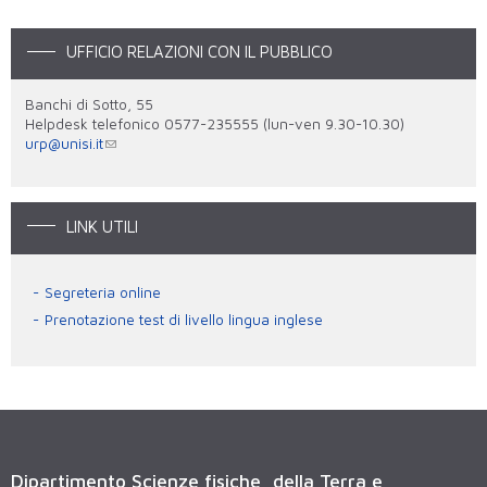
UFFICIO RELAZIONI CON IL PUBBLICO
Banchi di Sotto, 55
Helpdesk telefonico 0577-235555 (lun-ven 9.30-10.30)
urp@unisi.it
LINK UTILI
Segreteria online
Prenotazione test di livello lingua inglese
Dipartimento Scienze fisiche, della Terra e