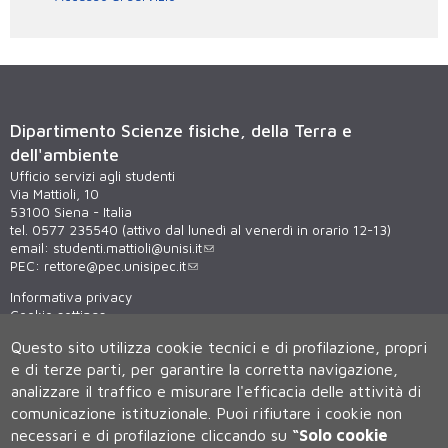
Dipartimento Scienze fisiche, della Terra e
dell'ambiente
Ufficio servizi agli studenti
Via Mattioli, 10
53100 Siena - Italia
tel. 0577 235540 (attivo dal lunedì al venerdì in orario 12-13)
email:
studenti.mattioli@unisi.it
PEC:
rettore@pec.unisipec.it
Informativa privacy
Cookie settings
Virtual tour
Questo sito utilizza cookie tecnici e di profilazione, propri
WiFi - unisiWireless
e di terze parti, per garantire la corretta navigazione,
analizzare il traffico e misurare l'efficacia delle attività di
comunicazione istituzionale.
Puoi rifiutare i cookie non
necessari e di profilazione cliccando su
“Solo cookie