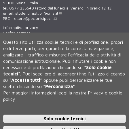
53100 Siena - Italia
tel. 0577 235540 (attivo dal lunedì al venerdì in orario 12-13)
email:
studenti.mattioli@unisi.it
PEC:
rettore@pec.unisipec.it
Informativa privacy
Cookie settings
Virtual tour
Questo sito utilizza cookie tecnici e di profilazione, propri
WiFi - unisiWireless
e di terze parti, per garantire la corretta navigazione,
analizzare il traffico e misurare l'efficacia delle attività di
comunicazione istituzionale.
Puoi rifiutare i cookie non
necessari e di profilazione cliccando su
“Solo cookie
tecnici”
.
Puoi scegliere di acconsentirne l’utilizzo cliccando
su
“Accetta tutti”
oppure puoi personalizzare le tue
scelte cliccando su
“Personalizza”
.
Università degli Studi di Siena
Per maggiori informazioni leggi la nostra
Privacy e cookie
Rettorato, via Banchi di Sotto 55, 53100 Siena ITALIA
policy
P.IVA 00273530527 | C.F. 80002070524 | Caselle Pec:
Posta
Elettronica Certificata
Contatti:
urp@unisi.it
- URP - Ufficio Relazioni con il Pubblico Tel.
0577 235555 (dal lunedì al venerdì dalle 9.30 alle 10.30)
Solo cookie tecnici