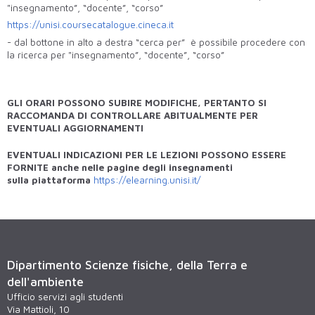
"insegnamento”, “docente”, “corso”
https://unisi.coursecatalogue.cineca.it
- dal bottone in alto a destra “cerca per” è possibile procedere con
la ricerca per "insegnamento”, “docente”, “corso”
GLI ORARI POSSONO SUBIRE MODIFICHE, PERTANTO SI
RACCOMANDA DI CONTROLLARE ABITUALMENTE PER
EVENTUALI AGGIORNAMENTI
EVENTUALI INDICAZIONI PER LE LEZIONI POSSONO ESSERE
FORNITE anche nelle pagine degli insegnamenti
sulla piattaforma
https://elearning.unisi.it/
Dipartimento Scienze fisiche, della Terra e
dell'ambiente
Ufficio servizi agli studenti
Via Mattioli, 10