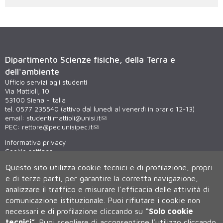
Dipartimento Scienze fisiche, della Terra e
dell'ambiente
Ufficio servizi agli studenti
Via Mattioli, 10
53100 Siena - Italia
tel. 0577 235540 (attivo dal lunedì al venerdì in orario 12-13)
email:
studenti.mattioli@unisi.it
PEC:
rettore@pec.unisipec.it
Informativa privacy
Cookie settings
Virtual tour
Questo sito utilizza cookie tecnici e di profilazione, propri
WiFi - unisiWireless
e di terze parti, per garantire la corretta navigazione,
analizzare il traffico e misurare l'efficacia delle attività di
comunicazione istituzionale.
Puoi rifiutare i cookie non
necessari e di profilazione cliccando su
“Solo cookie
tecnici”
.
Puoi scegliere di acconsentirne l’utilizzo cliccando