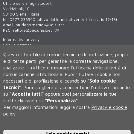
Ufficio servizi agli studenti
Via Mattioli, 10
53100 Siena - Italia
tel. 0577 235540 (attivo dal lunedì al venerdì in orario 12-13)
email:
studenti.mattioli@unisi.it
PEC:
rettore@pec.unisipec.it
Informativa privacy
Cookie settings
Virtual tour
Questo sito utilizza cookie tecnici e di profilazione, propri
WiFi - unisiWireless
e di terze parti, per garantire la corretta navigazione,
analizzare il traffico e misurare l'efficacia delle attività di
comunicazione istituzionale.
Puoi rifiutare i cookie non
necessari e di profilazione cliccando su
“Solo cookie
tecnici”
.
Puoi scegliere di acconsentirne l’utilizzo cliccando
su
“Accetta tutti”
oppure puoi personalizzare le tue
scelte cliccando su
“Personalizza”
.
Università degli Studi di Siena
Per maggiori informazioni leggi la nostra
Privacy e cookie
Rettorato, via Banchi di Sotto 55, 53100 Siena ITALIA
policy
P.IVA 00273530527 | C.F. 80002070524 | Caselle Pec:
Posta
Elettronica Certificata
Contatti:
urp@unisi.it
- URP - Ufficio Relazioni con il Pubblico Tel.
0577 235555 (dal lunedì al venerdì dalle 9.30 alle 10.30)