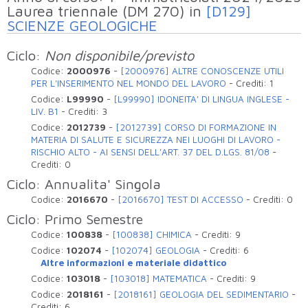
erogati nell'anno accademico
Laurea triennale (DM 270) in
[D129]
SCIENZE GEOLOGICHE
Ciclo:
Non disponibile/previsto
Codice:
2000976
-
[2000976] ALTRE CONOSCENZE UTILI
PER L'INSERIMENTO NEL MONDO DEL LAVORO
-
Crediti:
1
Codice:
L99990
-
[L99990] IDONEITA' DI LINGUA INGLESE -
LIV. B1
-
Crediti:
3
Codice:
2012739
-
[2012739] CORSO DI FORMAZIONE IN
MATERIA DI SALUTE E SICUREZZA NEI LUOGHI DI LAVORO -
RISCHIO ALTO - AI SENSI DELL'ART. 37 DEL D.LGS. 81/08
-
Crediti:
0
Ciclo: Annualita' Singola
Codice:
2016670
-
[2016670] TEST DI ACCESSO
-
Crediti:
0
Ciclo: Primo Semestre
Codice:
100838
-
[100838] CHIMICA
-
Crediti:
9
Codice:
102074
-
[102074] GEOLOGIA
-
Crediti:
6
Altre informazioni e materiale didattico
Codice:
103018
-
[103018] MATEMATICA
-
Crediti:
9
Codice:
2018161
-
[2018161] GEOLOGIA DEL SEDIMENTARIO
-
Crediti:
6