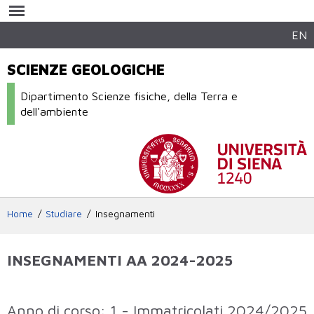
Salta al
contenuto
principale
EN
SCIENZE GEOLOGICHE
Dipartimento Scienze fisiche, della Terra e
dell'ambiente
Home
Studiare
Insegnamenti
INSEGNAMENTI AA 2024-2025
Elenco degli insegnamenti attivi che sono
Anno di corso: 1 - Immatricolati 2024/2025