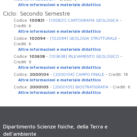
Altre informazioni e materiale didattico
Ciclo: Secondo Semestre
Codice:
100821
-
[100821] CARTOGRAFIA GEOLOGICA
-
Crediti:
6
Altre informazioni e materiale didattico
Codice:
102094
-
[102094] GEOLOGIA STRUTTURALE
-
Crediti:
6
Altre informazioni e materiale didattico
Codice:
103638
-
[103638] RILEVAMENTO GEOLOGICO
-
Crediti:
9
Altre informazioni e materiale didattico
Codice:
2000104
-
[2000104] CAMPO FINALE
-
Crediti:
18
Altre informazioni e materiale didattico
Codice:
2000105
-
[2000105] BIOSTRATIGRAFIA
-
Crediti:
6
Altre informazioni e materiale didattico
Dipartimento Scienze fisiche, della Terra e
dell'ambiente